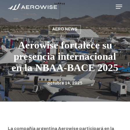
Menu
Skip
to
main
content
AERO NEWS
Aerowise fortalece su
presencia internacional
en la NBAA-BACE 2025
octubre 14, 2025
La compañía argentina
Aerowise
participará en la