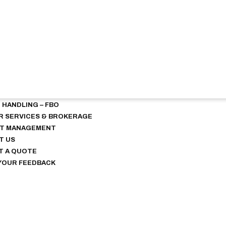
E DO
TIONAL TRIP SUPPORT
HANDLING – FBO
 SERVICES & BROKERAGE
FT MANAGEMENT
T US
T A QUOTE
YOUR FEEDBACK