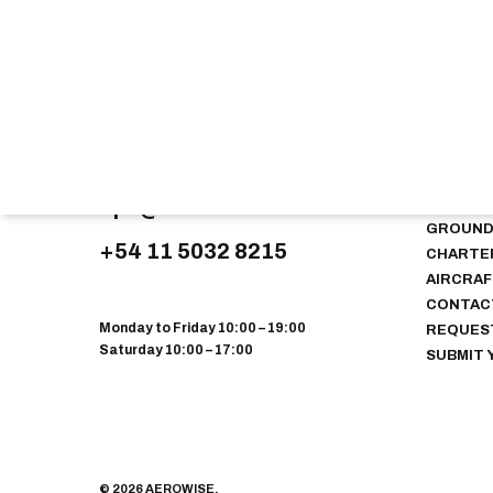
negocios
Empiezan en una llamada inesperada, en
un cambio de slot de último minuto, en
una…
CONTACT US
WHAT W
mayo 27, 2026
ops@aerowise.aero
INTERNA
GROUND 
+54 11 5032 8215
CHARTER
AIRCRA
CONTAC
Monday to Friday 10:00 – 19:00
REQUES
Saturday 10:00 – 17:00
SUBMIT 
© 2026 AEROWISE.