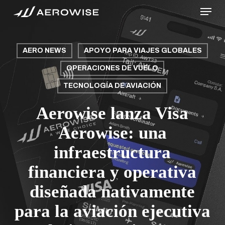
Menu
Skip
to
main
content
AERO NEWS
APOYO PARA VIAJES GLOBALES
OPERACIONES DE VUELO
TECNOLOGÍA DE AVIACIÓN
Aerowise lanza Visa
Aerowise: una
infraestructura
financiera y operativa
diseñada nativamente
para la aviación ejecutiva