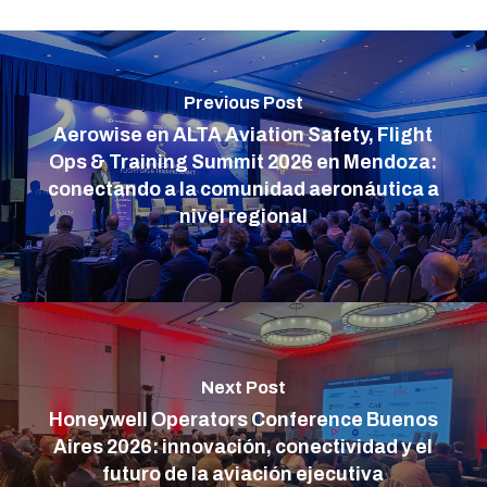
Previous Post
Aerowise en ALTA Aviation Safety, Flight
Ops & Training Summit 2026 en Mendoza:
conectando a la comunidad aeronáutica a
nivel regional
Next Post
Honeywell Operators Conference Buenos
Aires 2026: innovación, conectividad y el
futuro de la aviación ejecutiva