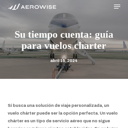
Menu
Skip
to
main
content
Su tiempo cuenta: guía
para vuelos charter
abril 15, 2024
Si busca una solución de viaje personalizada, un
vuelo chárter puede ser la opción perfecta. Un vuelo
chárter es un tipo de servicio aéreo que no sigue